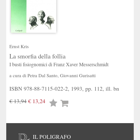
Ernst Kris
La smorfia della follia
I busti fisiognomici di Franz Xaver Messerschmidt
a cura di
Petra Dal Santo
,
Giovanni Gurisatti
ISBN 978-88-7115-022-2, 1993, pp. 112, ill. bn
€ 13,94
€ 13,24
Lista
desideri
IL POLIGRAFO