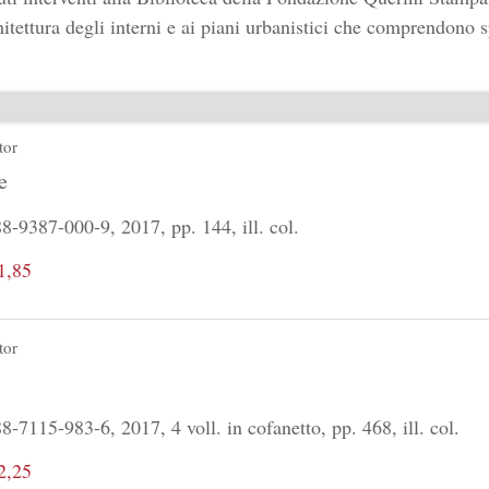
hitettura degli interni e ai piani urbanistici che comprendono sp
tor
e
-9387-000-9, 2017, pp. 144, ill. col.
1,85
tor
-7115-983-6, 2017, 4 voll. in cofanetto, pp. 468, ill. col.
2,25