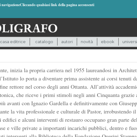
di navigazioneCliccando qualsiasi link della pagina acconsenti
casa editrice
catalogo
autori
novità
ebook
univers
ente, inizia la propria carriera nel 1955 laureandosi in Archit
stituto lo porta a diventare prima assistente ai corsi tenuti 
ine rettore nel corso degli anni Ottanta. All’attività accademi
ttonica, che riceve i primi stimoli negli anni Cinquanta grazie
più avanti con Ignazio Gardella e definitivamente con Giuse
nte la vita professionale e culturale di Pastor, irrobustendo il
i edifici e alcuni interventi di restauro occupano gran parte d
ase e ville private a importanti incarichi pubblici, dentro e fuor
uti interventi alla Biblioteca della Fondazione Querini Stampa