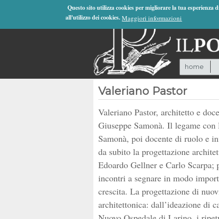
Jump to Navigation
Questo sito utilizza cookies per migliorare la tua esperienza 
all'utilizzo dei cookies.
Maggiori informazioni
home
Valeriano Pastor
Valeriano Pastor, architetto e doc
Giuseppe Samonà. Il legame con l’I
Samonà, poi docente di ruolo e inf
da subito la progettazione archite
Edoardo Gellner e Carlo Scarpa; 
incontri a segnare in modo importa
crescita. La progettazione di nuov
architettonica: dall’ideazione di c
Nuovo Ospedale di Larino, i ripet