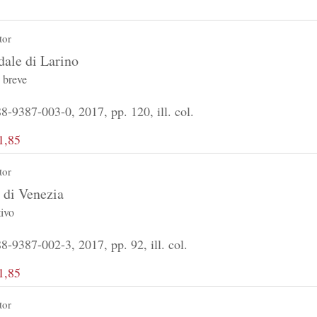
tor
ale di Larino
n breve
-9387-003-0, 2017, pp. 120, ill. col.
1,85
tor
 di Venezia
tivo
-9387-002-3, 2017, pp. 92, ill. col.
1,85
tor