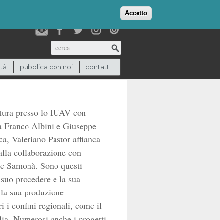
login
checkout
(0)
Accetto
Cerca
ità
pubblica con noi
contatti
ettura presso lo IUAV con
da Franco Albini e Giuseppe
ca, Valeriano Pastor affianca
 alla collaborazione con
ppe Samonà. Sono questi
 suo procedere e la sua
ella sua produzione
i i confini regionali, come il
lia. Numerosi anche i progetti