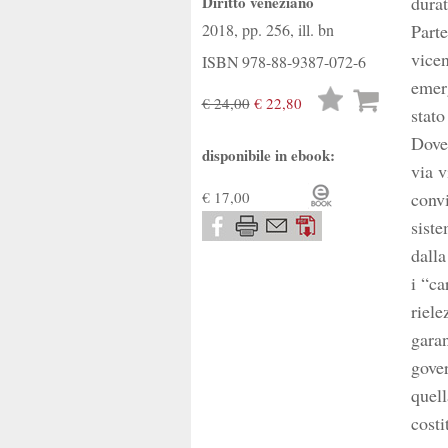
Diritto veneziano
durat
2018, pp. 256, ill. bn
Parte
vicen
ISBN
978-88-9387-072-6
emerg
Lista
€ 24,00
€ 22,80
stato
desideri
Dove 
disponibile in ebook:
via v
€ 17,00
convi
siste
dalla
i “ca
riele
garan
gover
quell
costi