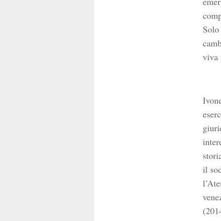
emerg
comp
Solo 
cambi
viva 
Ivone
eserc
giuri
inter
stori
il so
l’Ate
venez
(201