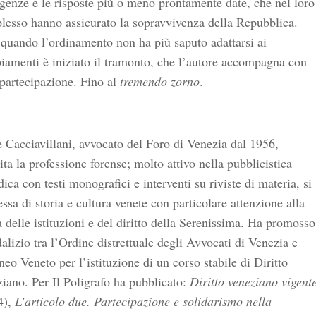
enze e le risposte più o meno prontamente date, che nel loro
lesso hanno assicurato la sopravvivenza della Repubblica.
quando l’ordinamento non ha più saputo adattarsi ai
amenti è iniziato il tramonto, che l’autore accompagna con
partecipazione. Fino al
tremendo zorno
.
 Cacciavillani, avvocato del Foro di Venezia dal 1956,
ita la professione forense; molto attivo nella pubblicistica
dica con testi monografici e interventi su riviste di materia, si
essa di storia e cultura venete con particolare attenzione alla
a delle istituzioni e del diritto della Serenissima. Ha promosso
dalizio tra l’Ordine distrettuale degli Avvocati di Venezia e
neo Veneto per l’istituzione di un corso stabile di Diritto
iano. Per Il Poligrafo ha pubblicato:
Diritto veneziano vigent
4),
L’articolo due. Partecipazione e solidarismo nella