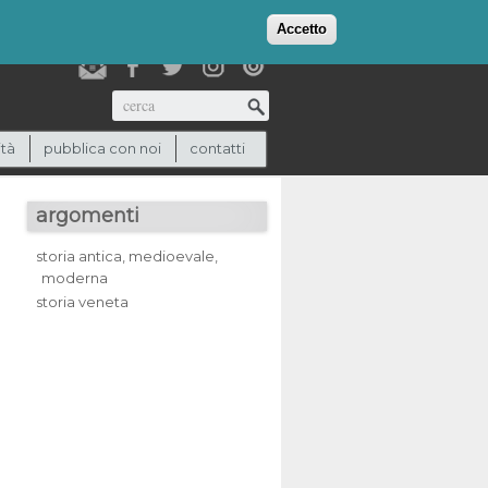
login
checkout
(0)
Accetto
Cerca
ità
pubblica con noi
contatti
argomenti
storia antica, medioevale,
moderna
storia veneta