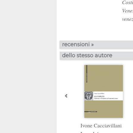
Costi
Venez
venez
recensioni »
dello stesso autore
Ivone Cacciavillani