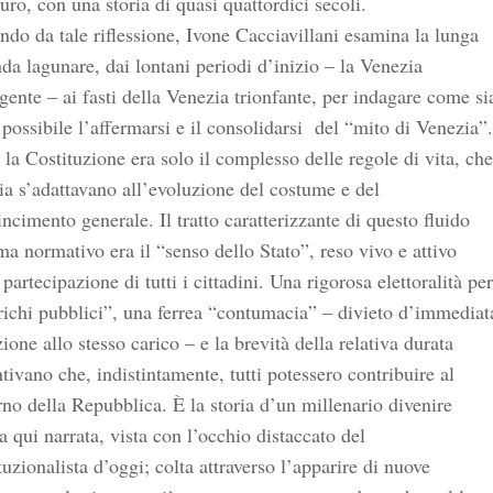
uro, con una storia di quasi quattordici secoli.
ndo da tale riflessione, Ivone Cacciavillani esamina la lunga
da lagunare, dai lontani periodi d’inizio – la Venezia
ente – ai fasti della Venezia trionfante, per indagare come si
 possibile l’affermarsi e il consolidarsi del “mito di Venezia”.
la Costituzione era solo il complesso delle regole di vita, che
ia s’adattavano all’evoluzione del costume e del
ncimento generale. Il tratto caratterizzante di questo fluido
ma normativo era il “senso dello Stato”, reso vivo e attivo
 partecipazione di tutti i cittadini. Una rigorosa elettoralità per
richi pubblici”, una ferrea “contumacia” – divieto d’immediat
zione allo stesso carico – e la brevità della relativa durata
tivano che, indistintamente, tutti potessero contribuire al
no della Repubblica. È la storia d’un millenario divenire
a qui narrata, vista con l’occhio distaccato del
tuzionalista d’oggi; colta attraverso l’apparire di nuove