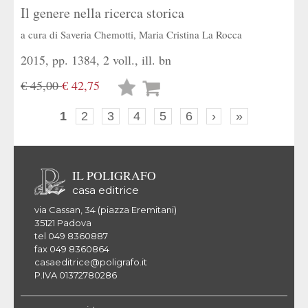
Il genere nella ricerca storica
a cura di
Saveria Chemotti
,
Maria Cristina La Rocca
2015, pp. 1384, 2 voll., ill. bn
€ 45,00
€ 42,75
Lista
desideri
1
2
3
4
5
6
›
»
IL POLIGRAFO
casa editrice
via Cassan, 34 (piazza Eremitani)
35121 Padova
tel 049 8360887
fax 049 8360864
casaeditrice@poligrafo.it
P.IVA 01372780286