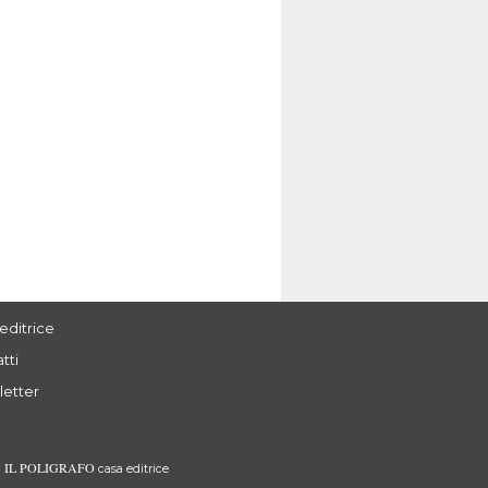
editrice
tti
letter
IL POLIGRAFO
3
casa editrice