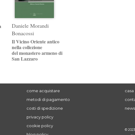
Daniele Morandi
a
Bonacossi
Il Vicino Oriente antico
nella collezione
del monastero armeno di
San Lazzaro
come acquistare
casa 
metodi di pagamento
conta
costi di spedizione
news
privacy policy
cookie policy
© 202
blog policy