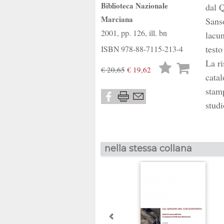
Biblioteca Nazionale
dal Q
Marciana
Sanso
2001, pp. 126, ill. bn
lacun
testo
ISBN
978-88-7115-213-4
La ri
Lista
€ 20,65
€ 19,62
catal
desideri
stamp
studi
nella stessa collana