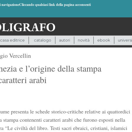
di navigazioneCliccando qualsiasi link della pagina acconsenti
casa editrice
catalogo
autori
novità
ebook
univers
gio Vercellin
ezia e l’origine della stampa
caratteri arabi
lume presenta le schede storico-critiche relative ai quattordici
 a stampa contenenti caratteri arabi che furono esposti nella
a “Le civiltà del libro. Testi sacri ebraici, cristiani, islamici