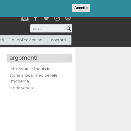
login
checkout
(0)
Accetto
Cerca
ità
pubblica con noi
contatti
argomenti
letteratura e linguistica
storia antica, medioevale,
moderna
storia veneta