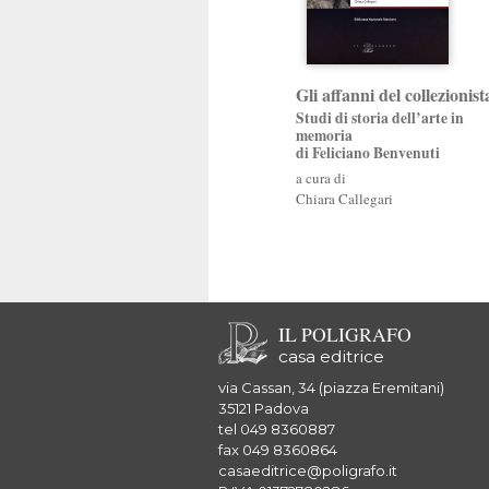
Gli affanni del collezionist
Studi di storia dell’arte in
memoria
di Feliciano Benvenuti
a cura di
Chiara Callegari
IL POLIGRAFO
casa editrice
via Cassan, 34 (piazza Eremitani)
35121 Padova
tel 049 8360887
fax 049 8360864
casaeditrice@poligrafo.it