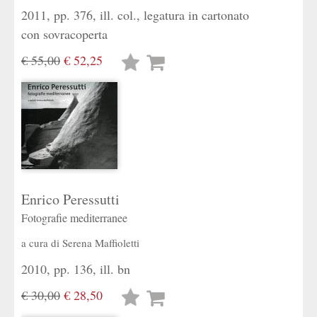
2011, pp. 376, ill. col., legatura in cartonato
con sovracoperta
€ 55,00
€ 52,25
Lista
desideri
Enrico Peressutti
Fotografie mediterranee
a cura di
Serena Maffioletti
2010, pp. 136, ill. bn
€ 30,00
€ 28,50
Lista
desideri