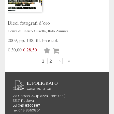
Dieci fotografi d’oro
a cura di
Enrico Gusella
,
Italo Zannier
2009, pp. 138, ill. bn e col.
€ 30,00
€ 28,50
Lista
desideri
1
2
›
»
IL POLIGRAFO
casa editrice
via Cassan, 34 (piazza Eremitani)
35121 Padova
tel 049 8360887
fax 049 8360864