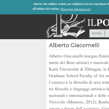
Jump to Navigation
Questo sito utilizza cookies per migliorare la tua esperienza 
all'utilizzo dei cookies.
Maggiori informazioni
home
Alberto Giacomelli
Alberto Giacomelli insegna Estetic
tutela dei Beni artistici e musical
Karls Universität di Tübingen, la
Graduate School Faculty of Art and
l’estetica e la filosofia di area t
tra filosofia e linguaggi artistico
nazionali e internazionali e dell
Nietzsche
(Mimesis, 2012);
Bauha
umani e figure dell’esistenza. Goe