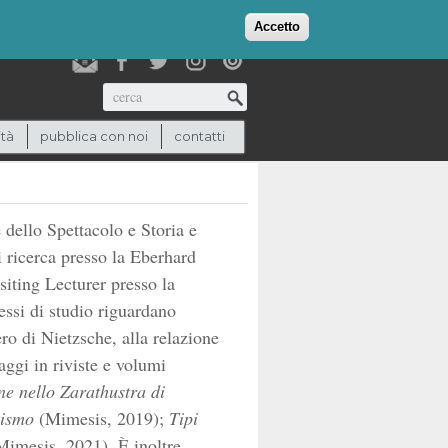
login
checkout
(0)
Accetto
Cerca
ità
pubblica con noi
contatti
 dello Spettacolo e Storia e
di ricerca presso la Eberhard
siting Lecturer presso la
essi di studio riguardano
ero di Nietzsche, alla relazione
saggi in riviste e volumi
one nello Zarathustra di
nismo
(Mimesis, 2019);
Tipi
imesis, 2021). È inoltre