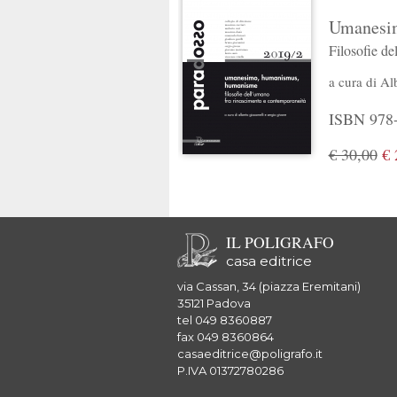
Umanesi
Filosofie d
a cura di
Al
ISBN 978-
€ 30,00
€ 
IL POLIGRAFO
casa editrice
via Cassan, 34 (piazza Eremitani)
35121 Padova
tel 049 8360887
fax 049 8360864
casaeditrice@poligrafo.it
P.IVA 01372780286