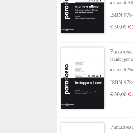
a cura di
Al
ISBN 978-
€ 30,00
€ 
Paradosso
Heidegger e 
a cura di
Fr
ISBN 978-
€ 30,00
€ 
Paradosso