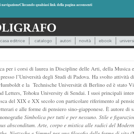
di navigazioneCliccando qualsiasi link della pagina acconsenti
casa editrice
catalogo
autori
novità
ebook
univers
a per i corsi di laurea in Discipline delle Arti, della Musica e
i presso l’Università degli Studi di Padova. Ha svolto attività 
 Humboldt e la Technische Universität di Berlino ed è stato Vi
 Letters, Tohoku University di Sendai. I suoi principali inter
edesca del XIX e XX secolo con particolare riferimento al pensi
-letterari e alle forme di pensiero sino-giapponese. È autore di 
e monografie
Simbolica per tutti e per nessuno. Stile e figurazi
us absconditum. Arte, corpo e mistica alle radici del Moder
the, Nietzsche e Simmel per una filosofia delle forme di vita
(M