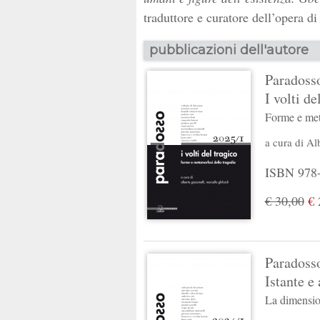
traduttore e curatore dell’opera d
pubblicazioni dell'autore
Paradosso
I volti de
Forme e met
a cura di
Al
ISBN 978-
€ 30,00
€ 
Paradosso
Istante e
La dimension