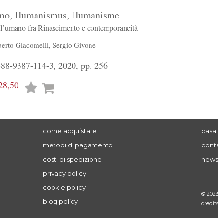
mo, Humanismus, Humanisme
ell’umano fra Rinascimento e contemporaneità
berto Giacomelli
,
Sergio Givone
88-9387-114-3, 2020, pp. 256
28,50
Lista
desideri
come acquistare
casa 
metodi di pagamento
conta
costi di spedizione
news
privacy policy
cookie policy
© 202
blog policy
credit