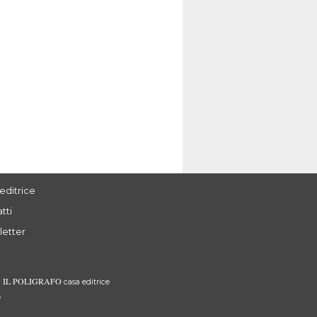
editrice
tti
letter
IL POLIGRAFO
3
casa editrice
s