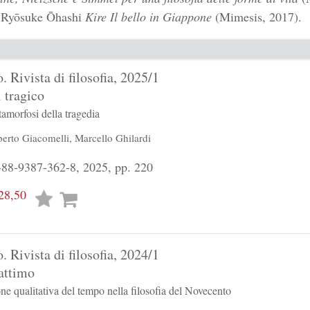
i
Ryōsuke Ōhashi
Kire
Il bello in Giappone
(Mimesis, 2017).
. Rivista di filosofia, 2025/1
l tragico
amorfosi della tragedia
berto Giacomelli
,
Marcello Ghilardi
88-9387-362-8, 2025, pp. 220
28,50
Lista
desideri
. Rivista di filosofia, 2024/1
 attimo
e qualitativa del tempo nella filosofia del Novecento