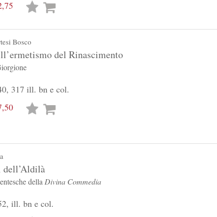
2,75
Lista
desideri
tesi Bosco
ll’ermetismo del Rinascimento
Giorgione
0, 317 ill. bn e col.
7,50
Lista
desideri
a
dell’Aldilà
centesche della
Divina Commedia
2, ill. bn e col.