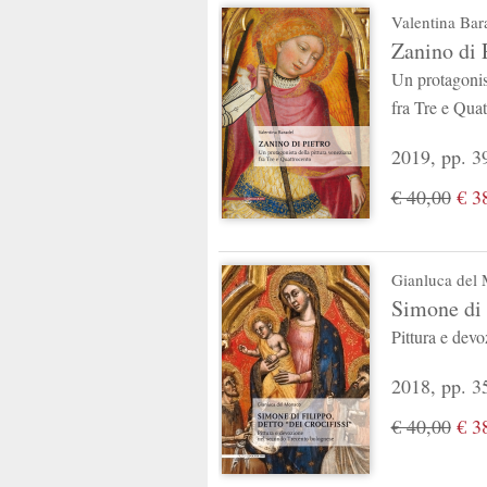
Valentina Bar
Zanino di 
Un protagonist
fra Tre e Quat
2019, pp. 39
€ 40,00
€ 3
Gianluca del
Simone di F
Pittura e dev
2018, pp. 35
€ 40,00
€ 3