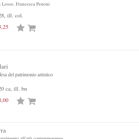
 Losso
,
Francesca Penoni
, ill. col.
3,25
Lista
desideri
ari
fesa del patrimonio artistico
0 ca, ill. bn
8,00
Lista
desideri
rra
sorgimento all’età contemporanea