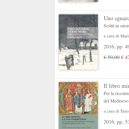
Uno sguar
Scritti in ono
a cura di
Mari
2016, pp. 49
€ 50,00
€ 4
Il libro mi
Per la ricostr
del Medioevo 
a cura di
Tere
2016, pp. 53