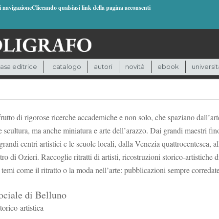
di navigazioneCliccando qualsiasi link della pagina acconsenti
asa editrice
catalogo
autori
novità
ebook
universit
, frutto di rigorose ricerche accademiche e non solo, che spaziano dall’ar
scultura, ma anche miniatura e arte dell’arazzo. Dai grandi maestri fino 
ndi centri artistici e le scuole locali, dalla Venezia quattrocentesca, a
ro di Ozieri. Raccoglie ritratti di artisti, ricostruzioni storico-artistich
 temi come il ritratto o la moda nell’arte: pubblicazioni sempre corredate
ociale di Belluno
orico-artistica