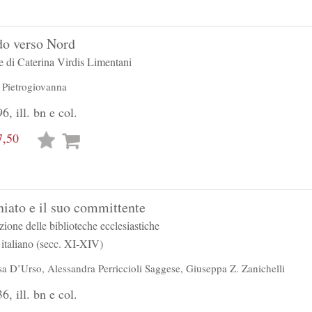
do verso Nord
re di Caterina Virdis Limentani
 Pietrogiovanna
6, ill. bn e col.
7,50
Lista
desideri
niato e il suo committente
uzione delle biblioteche ecclesiastiche
italiano (secc. XI-XIV)
sa D’Urso
,
Alessandra Perriccioli Saggese
,
Giuseppa Z. Zanichelli
6, ill. bn e col.