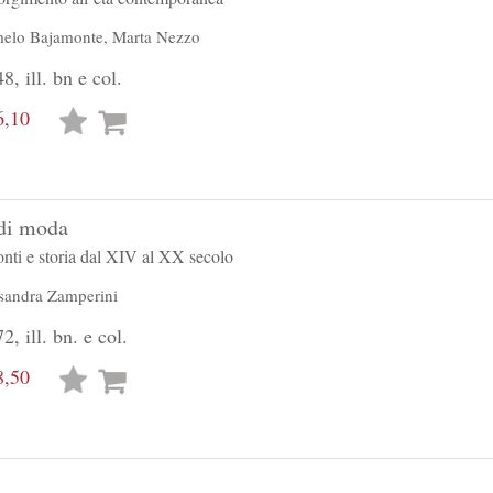
elo Bajamonte
,
Marta Nezzo
8, ill. bn e col.
6,10
Lista
desideri
di moda
onti e storia dal XIV al XX secolo
sandra Zamperini
, ill. bn. e col.
8,50
Lista
desideri