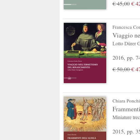
€ 45,00
€ 4
Francesca Cor
Viaggio ne
Lotto Dürer 
2016, pp. 74
€ 50,00
€ 4
Chiara Ponchi
Frammenti 
Miniature tre
2015, pp. 35