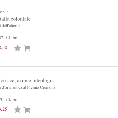
sella
talia coloniale
 dell’alterità
2, ill. bn
8,50
Lista
desideri
critica, azione, ideologia
i d’arte antica al Premio Cremona
0, ill. bn
3,25
Lista
desideri