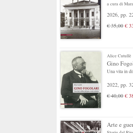
a cura di
Mara
2026, pp. 228
€ 35,00
€ 3
Alice Cutullè
Gino Fogol
Una vita in di
2022, pp. 32
€ 40,00
€ 3
Arte e gue
Storie dal Ri