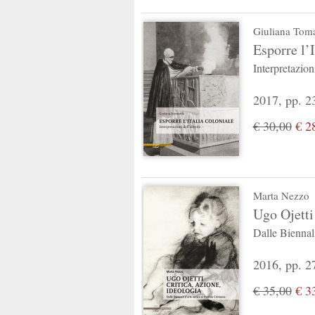
Giuliana Toma
Esporre l’I
Interpretazioni
2017, pp. 23
€ 30,00
€ 2
Marta Nezzo
Ugo Ojetti 
Dalle Biennal
2016, pp. 27
€ 35,00
€ 3