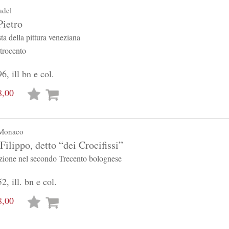
adel
Pietro
a della pittura veneziana
trocento
6, ill bn e col.
8,00
Lista
desideri
 Monaco
ilippo, detto “dei Crocifissi”
ozione nel secondo Trecento bolognese
2, ill. bn e col.
8,00
Lista
desideri