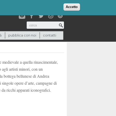
login
checkout
(0)
Accetto
Cerca
à
pubblica con noi
contatti
te medievale a quella rinascimentale,
agli artisti minori, con un
lla bottega bellunese di Andrea
e di singole opere d’arte, campagne di
 da ricchi apparati iconografici.