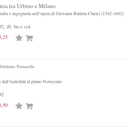
enza tra Urbino e Milano
grafia e ingegneria nell’opera di Giovanni Battista Clarici (1542-1602)
2, ill. bn e col.
3,25
Lista
desideri
Giuliana Tomasella
ci dall’Antichità al primo Novecento
92
8,50
Lista
desideri