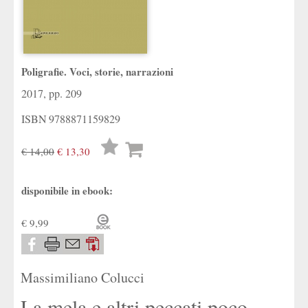
Poligrafie. Voci, storie, narrazioni
2017, pp. 209
ISBN
9788871159829
Lista
€ 14,00
€ 13,30
desideri
disponibile in ebook:
€ 9,99
Massimiliano Colucci
La mela e altri peccati poco