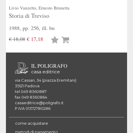
Livio Vanzetto
,
Ernesto Brunetta
Storia di Treviso
1988, pp. 256, ill. bn
€ 18,08
€ 17,18
Lista
desideri
IL POLIGRAFO
casa editrice
via Cassan, 34 (piazza Eremitani)
35121 Padova
tel 049 8360887
fax 049 8360864
casaeditrice@poligrafo.it
P.IVA 01372780286
come acquistare
metodi di pagamento