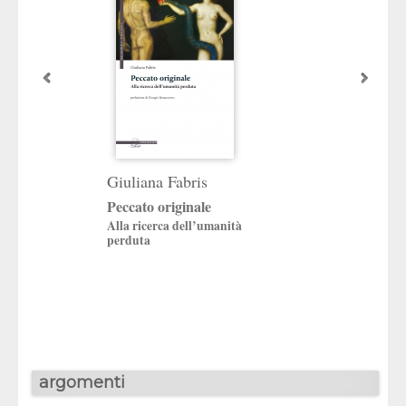
Giuliana Fabris
«Un assoluto ini
La cristologia di 
Peccato originale
Guardini
Alla ricerca dell’umanità
a cura di
perduta
Giuliana Fabris
argomenti