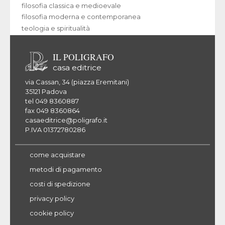
filosofia classica e medioevale
filosofia moderna e contemporanea
teologia e spiritualità
IL POLIGRAFO
casa editrice
via Cassan, 34 (piazza Eremitani)
35121 Padova
tel 049 8360887
fax 049 8360864
casaeditrice@poligrafo.it
P.IVA 01372780286
come acquistare
metodi di pagamento
costi di spedizione
privacy policy
cookie policy