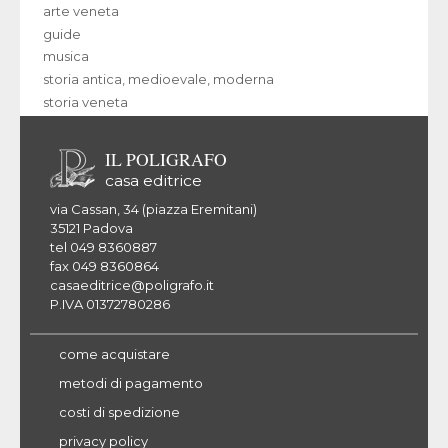
arte veneta
guide
musica
storia antica, medioevale, moderna
storia veneta
IL POLIGRAFO
casa editrice
via Cassan, 34 (piazza Eremitani)
35121 Padova
tel 049 8360887
fax 049 8360864
casaeditrice@poligrafo.it
P.IVA 01372780286
come acquistare
metodi di pagamento
costi di spedizione
privacy policy