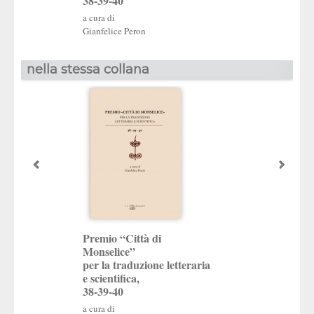
38-39-40
a cura di
a cura di
Gianfelice Peron
Gianfelice Peron
nella stessa collana
Premio “Città di
Premio “Città di
Monselice”
Monselice”
per la traduzione
per la traduzione letteraria
e scientifica,
e scientifica,
36-37
38-39-40
a cura di
a cura di