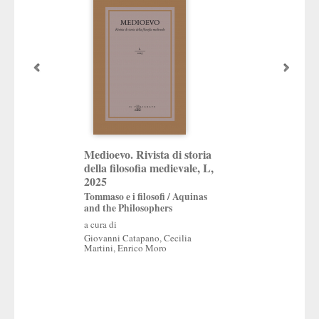
La cognizione de
Medioevo. Rivista di storia
della filosofia medievale, L,
Prospettive storico
un’etica del presen
2025
Tommaso e i filosofi / Aquinas
a cura di
and the Philosophers
Martino Dalla Valle
,
a cura di
Giovanni Catapano
,
Cecilia
Martini
,
Enrico Moro