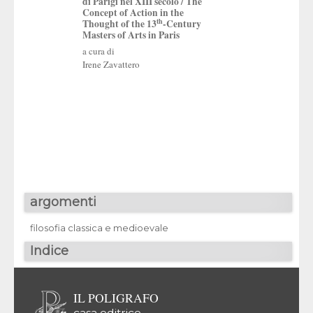
di Parigi nel XIII secolo / The
Giovanni Catapano
,
Concept of Action in the
Martini
,
Enrico Mor
th
Thought of the 13
-Century
Masters of Arts in Paris
a cura di
Irene Zavattero
argomenti
filosofia classica e medioevale
Indice
IL POLIGRAFO
casa editrice