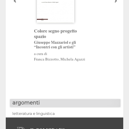
L’attenzione e la 
Colore segno progetto
spazio
Scritti di storia del
memoria di Terisio 
Giuseppe Mazzariol e gli
“Incontri con gli artisti”
a cura di
Maria Agnese Chiari
a cura di
Wiel
,
Augusto Gentil
Franca Bizzotto
,
Michela Agazzi
argomenti
letteratura e linguistica