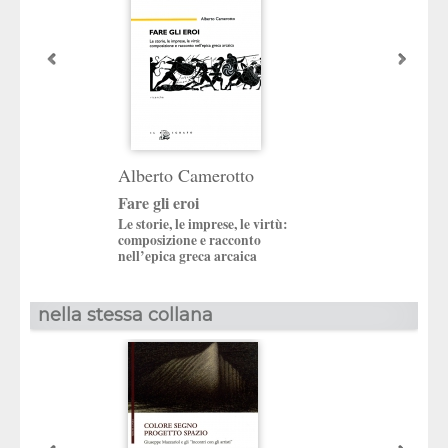
Alberto Camerotto
Fare gli eroi
Le storie, le imprese, le virtù:
composizione e racconto
nell’epica greca arcaica
nella stessa collana