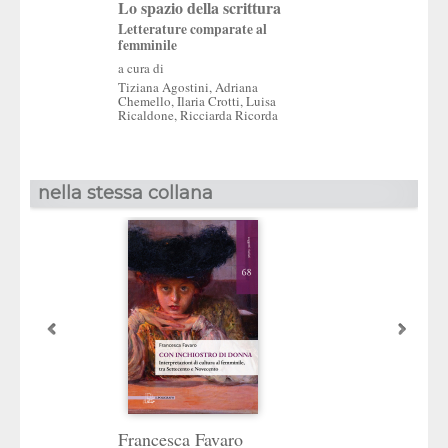
Ilaria Crotti
,
Pi
Lo spazio della scrittura
Vescovo
,
Ricci
Letterature comparate al
femminile
Ricorda
a cura di
Il “mondo vivo”
Tiziana Agostini
,
Adriana
Chemello
,
Ilaria Crotti
,
Luisa
Aspetti del romanzo
Ricaldone
,
Ricciarda Ricorda
e del giornalismo n
Settecento italiano
nella stessa collana
Francesca Favaro
Con forza e intel