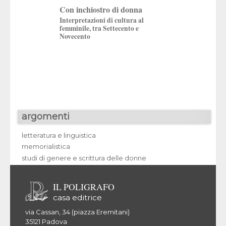
Con inchiostro di donna
Aida Ribero (1935
Interpretazioni di cultura al
a cura di
femminile, tra Settecento e
Daniela Finocchi
,
Mi
Novecento
Marocco
argomenti
letteratura e linguistica
memorialistica
studi di genere e scrittura delle donne
IL POLIGRAFO
casa editrice
via Cassan, 34 (piazza Eremitani)
35121 Padova