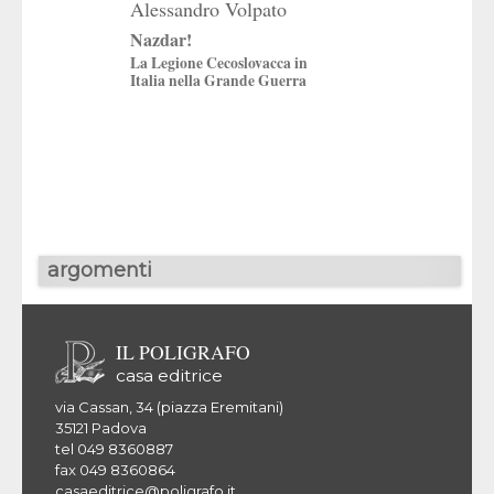
Alessandro Volpato
Francesca Piet
Nazdar!
Scegliersi la part
La Legione Cecoslovacca in
Antifascisti trevigi
Italia nella Grande Guerra
volontari nella guer
spagnola (1936-19
argomenti
IL POLIGRAFO
casa editrice
via Cassan, 34 (piazza Eremitani)
35121 Padova
tel 049 8360887
fax 049 8360864
casaeditrice@poligrafo.it