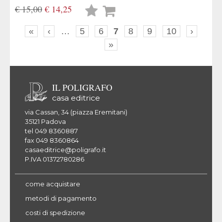
€ 15,00
€ 14,25
Lista
desideri
«
‹
…
5
6
7
8
9
10
›
»
IL POLIGRAFO
casa editrice
via Cassan, 34 (piazza Eremitani)
35121 Padova
tel 049 8360887
fax 049 8360864
casaeditrice@poligrafo.it
P.IVA 01372780286
come acquistare
metodi di pagamento
costi di spedizione