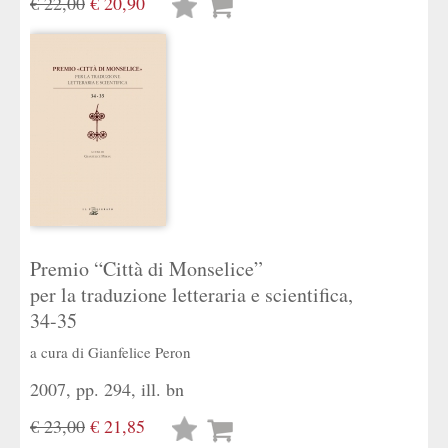
€ 22,00
€ 20,90
Lista
desideri
Premio “Città di Monselice”
per la traduzione letteraria e scientifica,
34-35
a cura di
Gianfelice Peron
2007, pp. 294, ill. bn
€ 23,00
€ 21,85
Lista