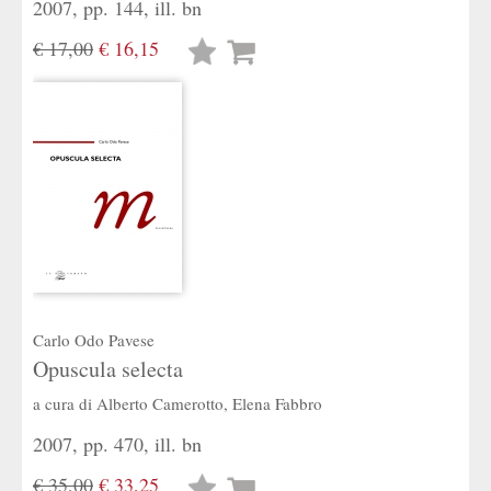
2007, pp. 144, ill. bn
€ 17,00
€ 16,15
Lista
desideri
Carlo Odo Pavese
Opuscula selecta
a cura di
Alberto Camerotto
,
Elena Fabbro
2007, pp. 470, ill. bn
€ 35,00
€ 33,25
Lista