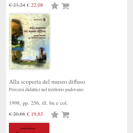
€ 23,24
€ 22,08
Lista
desideri
Alla scoperta del museo diffuso
Percorsi didattici nel territorio padovano
1998, pp. 256, ill. bn e col.
€ 20,66
€ 19,63
Lista
desideri