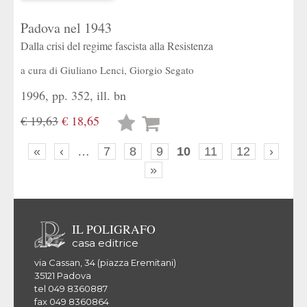
Padova nel 1943
Dalla crisi del regime fascista alla Resistenza
a cura di
Giuliano Lenci
,
Giorgio Segato
1996, pp. 352, ill. bn
€ 19,63
€ 18,65
Lista
desideri
«
‹
…
7
8
9
10
11
12
›
»
IL POLIGRAFO
casa editrice
via Cassan, 34 (piazza Eremitani)
35121 Padova
tel 049 8360887
fax 049 8360864