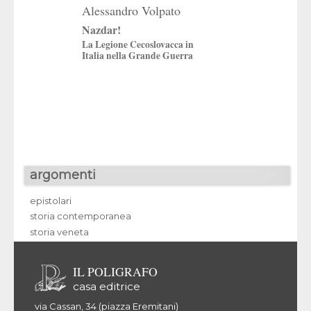
Alessandro Volpato
Francesca Piet
Nazdar!
Scegliersi la part
La Legione Cecoslovacca in
Antifascisti trevigi
Italia nella Grande Guerra
volontari nella guer
spagnola (1936-19
argomenti
epistolari
storia contemporanea
storia veneta
IL POLIGRAFO
casa editrice
via Cassan, 34 (piazza Eremitani)