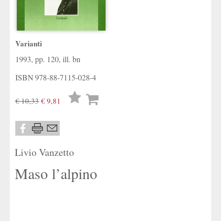
Varianti
1993, pp. 120, ill. bn
ISBN
978-88-7115-028-4
Lista
€ 10,33
€ 9,81
desideri
Livio Vanzetto
Maso l’alpino