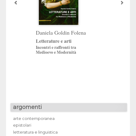
Daniela Goldin Folena
«Totus mundus
Letterature e arti
commutatur»
Incontri e raffronti tra
Copernico e l’Unive
Medioevo e Modernità
Padova
a cura di
Vincenzo Milanesi
argomenti
arte contemporanea
epistolari
letteratura e linguistica