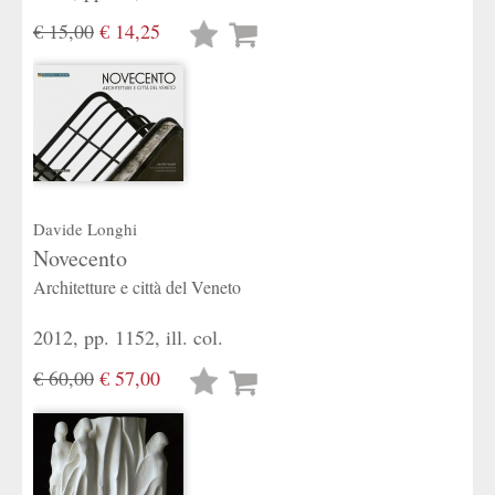
€ 15,00
€ 14,25
Lista
desideri
Davide Longhi
Novecento
Architetture e città del Veneto
2012, pp. 1152, ill. col.
€ 60,00
€ 57,00
Lista
desideri