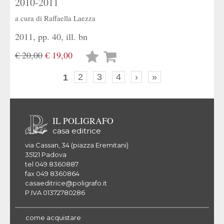
2010-2011
a cura di
Raffaella Laezza
2011, pp. 40, ill. bn
€ 20,00
€ 19,00
Lista
desideri
1
2
3
4
›
»
IL POLIGRAFO
casa editrice
via Cassan, 34 (piazza Eremitani)
35121 Padova
tel 049 8360887
fax 049 8360864
casaeditrice@poligrafo.it
P.IVA 01372780286
come acquistare