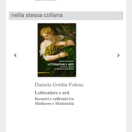
nella stessa collana
Daniela Goldin Folena
«Totus mundus
Letterature e arti
commutatur»
Incontri e raffronti tra
Copernico e l’Unive
Medioevo e Modernità
Padova
a cura di
Vincenzo Milanesi