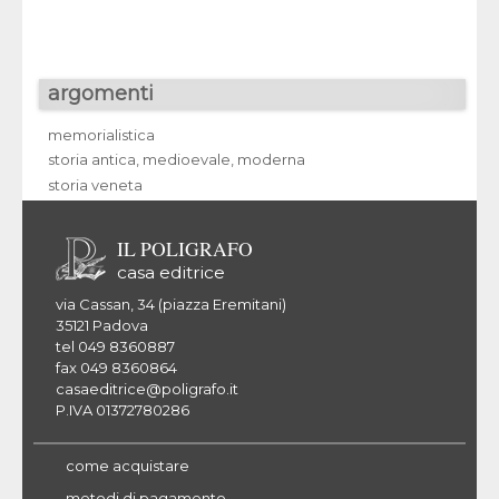
argomenti
memorialistica
storia antica, medioevale, moderna
storia veneta
IL POLIGRAFO
casa editrice
via Cassan, 34 (piazza Eremitani)
35121 Padova
tel 049 8360887
fax 049 8360864
casaeditrice@poligrafo.it
P.IVA 01372780286
come acquistare
metodi di pagamento