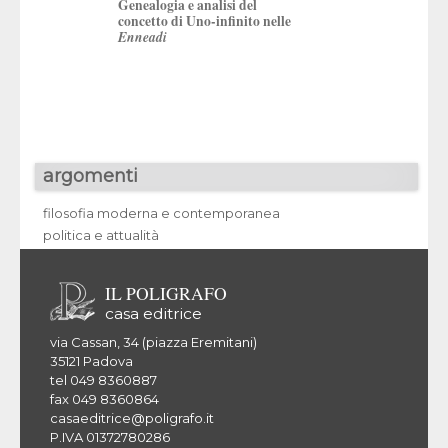
Genealogia e analisi del
del Novecento
concetto di Uno-infinito nelle
Enneadi
argomenti
filosofia moderna e contemporanea
politica e attualità
IL POLIGRAFO
casa editrice
via Cassan, 34 (piazza Eremitani)
35121 Padova
tel 049 8360887
fax 049 8360864
casaeditrice@poligrafo.it
P.IVA 01372780286