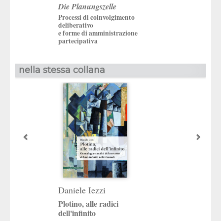
Die Planungszelle
Processi di coinvolgimento
deliberativo
e forme di amministrazione
partecipativa
nella stessa collana
Daniele Iezzi
Pierpaolo Lauri
Plotino, alle radici
Cavalli indomabi
dell'infinito
Delio Cantimori e l