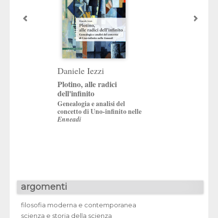
Daniele Iezzi
Pierpaolo Lauri
Plotino, alle radici
Cavalli indomabi
dell'infinito
Delio Cantimori e l
Genealogia e analisi del
del Novecento
concetto di Uno-infinito nelle
Enneadi
argomenti
filosofia moderna e contemporanea
scienza e storia della scienza