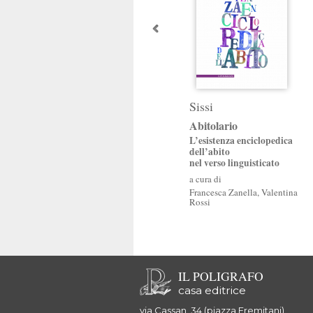
Sissi
Abitolario
L’esistenza enciclopedica
dell’abito
nel verso linguisticato
a cura di
Francesca Zanella
,
Valentina
Rossi
IL POLIGRAFO
casa editrice
via Cassan, 34 (piazza Eremitani)