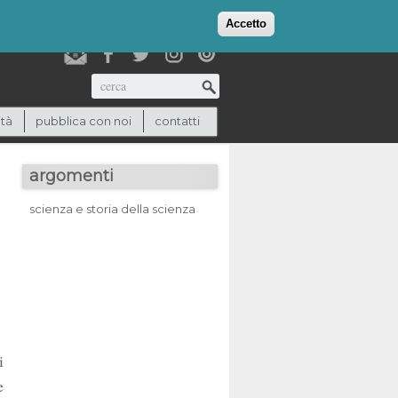
login
checkout
(0)
Accetto
Cerca
ità
pubblica con noi
contatti
argomenti
scienza e storia della scienza
i
e