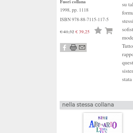
Fuori collana
su ta
1998, pp. 1118
form
ISBN
978-88-7115-117-5
stess
sofis
Lista
€ 41,32
€ 39,25
mode
desideri
Tutto
rappo
quest
siste
stata
nella stessa collana