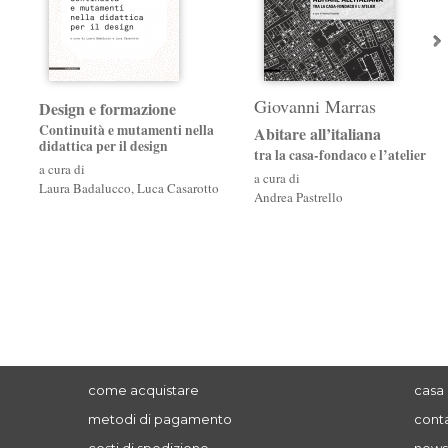
Giovanni Marras
Design e formazione
Continuità e mutamenti nella
Abitare all’italiana
didattica per il design
tra la casa-fondaco e l’atelier
a cura di
a cura di
Laura Badalucco
,
Luca Casarotto
Andrea Pastrello
come acquistare
casa 
metodi di pagamento
conta