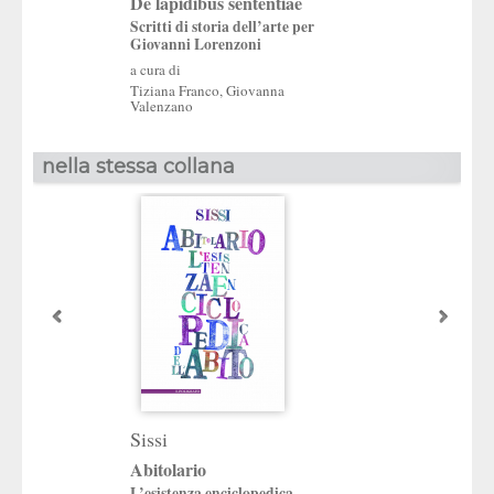
De lapidibus sententiae
Scritti di storia dell’arte per
Giovanni Lorenzoni
a cura di
Tiziana Franco
,
Giovanna
Valenzano
nella stessa collana
Design e formaz
Continuità e mutam
didattica per il des
Sissi
a cura di
Abitolario
Laura Badalucco
,
Lu
L’esistenza enciclopedica