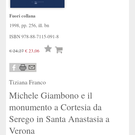
Fuori collana
1998, pp. 256, ill. bn
ISBN
978-88-7115-091-8
Lista
€ 24,27
€ 23,06
desideri
Tiziana Franco
Michele Giambono e il
monumento a Cortesia da
Serego in Santa Anastasia a
Verona