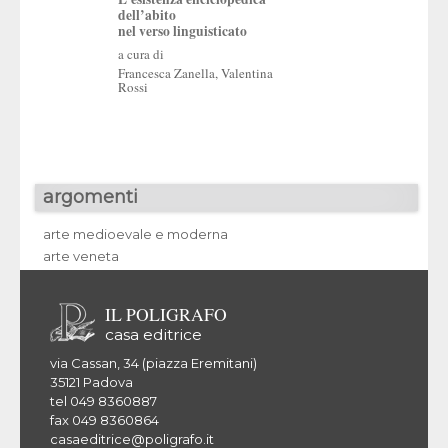
dell’abito
nel verso linguisticato
a cura di
Francesca Zanella
,
Valentina
Rossi
argomenti
arte medioevale e moderna
arte veneta
IL POLIGRAFO
casa editrice
via Cassan, 34 (piazza Eremitani)
35121 Padova
tel 049 8360887
fax 049 8360864
casaeditrice@poligrafo.it