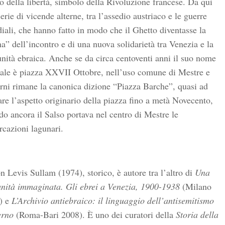
o della libertà, simbolo della Rivoluzione francese. Da qui
erie di vicende alterne, tra l’assedio austriaco e le guerre
ali, che hanno fatto in modo che il Ghetto diventasse la
a” dell’incontro e di una nuova solidarietà tra Venezia e la
ità ebraica. Anche se da circa centoventi anni il suo nome
iale è piazza XXVII Ottobre, nell’uso comune di Mestre e
rni rimane la canonica dizione “Piazza Barche”, quasi ad
re l’aspetto originario della piazza fino a metà Novecento,
o ancora il Salso portava nel centro di Mestre le
cazioni lagunari.
 Levis Sullam (1974), storico, è autore tra l’altro di
Una
nità immaginata. Gli ebrei a Venezia, 1900-1938
(Milano
) e
L’Archivio antiebraico: il linguaggio dell’antisemitismo
rno
(Roma-Bari 2008). È uno dei curatori della
Storia della