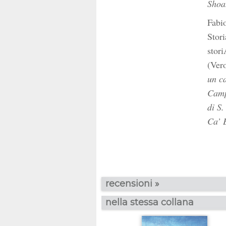
Shoa
Fabio
Stori
stor
(Ver
un c
Camp
di S.
Ca’ 
recensioni »
nella stessa collana