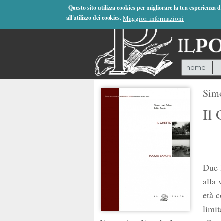
Jump to Navigation
Questo sito utilizza cookies per migliorare la tua esperienza 
all'utilizzo dei cookies.
Maggiori informazioni
home
Simo
Il 
Due l
alla 
età 
limit