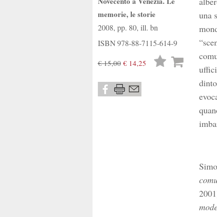
Novecento a Venezia. Le
alber
memorie, le storie
una s
2008, pp. 80, ill. bn
mondi
“scen
ISBN
978-88-7115-614-9
comun
Lista
€ 15,00
€ 14,25
uffic
desideri
dinto
evoca
quand
imbar
Simon
comu
2001
mode