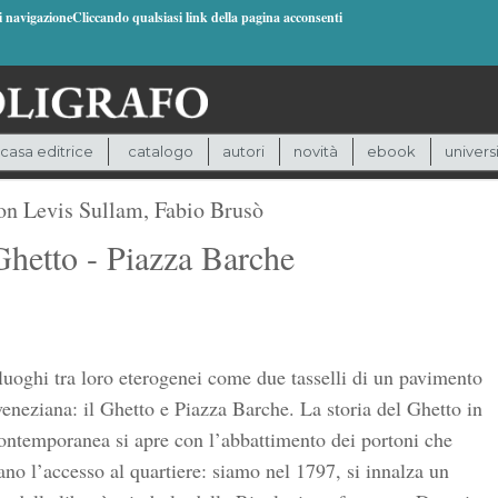
di navigazioneCliccando qualsiasi link della pagina acconsenti
casa editrice
catalogo
autori
novità
ebook
univers
n Levis Sullam
,
Fabio Brusò
Ghetto - Piazza Barche
uoghi tra loro eterogenei come due tasselli di un pavimento
veneziana: il Ghetto e Piazza Barche. La storia del Ghetto in
contemporanea si apre con l’abbattimento dei portoni che
ano l’accesso al quartiere: siamo nel 1797, si innalza un