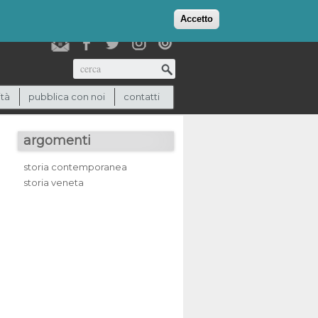
login
checkout
(0)
Accetto
Cerca
ità
pubblica con noi
contatti
argomenti
storia contemporanea
storia veneta