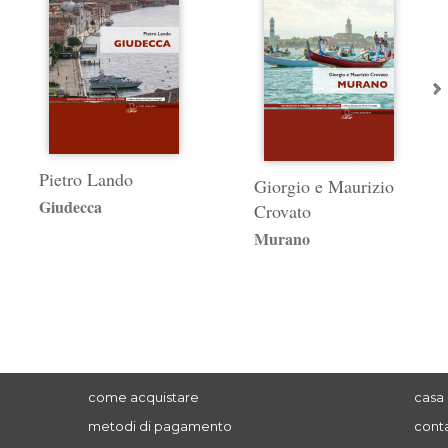
Pietro Lando
Giorgio e Maurizio
Giudecca
Crovato
Murano
come acquistare
casa 
metodi di pagamento
conta