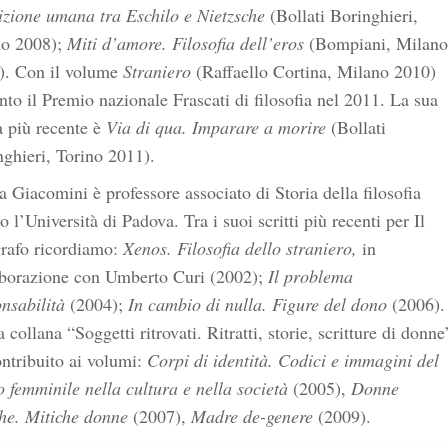
izione umana tra Eschilo e Nietzsche
(Bollati Boringhieri,
no 2008);
Miti d’amore. Filosofia dell’eros
(Bompiani, Milano
). Con il volume
Straniero
(Raffaello Cortina, Milano 2010)
nto il Premio nazionale Frascati di filosofia nel 2011. La sua
a più recente è
Via di qua. Imparare a morire
(Bollati
ghieri, Torino 2011).
 Giacomini è professore associato di Storia della filosofia
o l’Università di Padova. Tra i suoi scritti più recenti per Il
grafo ricordiamo:
Xenos. Filosofia dello straniero,
in
aborazione con Umberto Curi (2002);
Il problema
nsabilità
(2004);
In cambio di nulla. Figure del dono
(2006).
a collana “Soggetti ritrovati. Ritratti, storie, scritture di donne
ntribuito ai volumi:
Corpi di identità. Codici e immagini del
 femminile nella cultura e nella società
(2005),
Donne
he. Mitiche donne
(2007),
Madre de-genere
(2009).