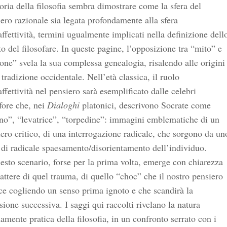
oria della filosofia sembra dimostrare come la sfera del
ero razionale sia legata profondamente alla sfera
affettività, termini ugualmente implicati nella definizione dell
to del filosofare. In queste pagine, l’opposizione tra “mito” e
one” svela la sua complessa genealogia, risalendo alle origini
 tradizione occidentale. Nell’età classica, il ruolo
affettività nel pensiero sarà esemplificato dalle celebri
fore che, nei
Dialoghi
platonici, descrivono Socrate come
no”, “levatrice”, “torpedine”: immagini emblematiche di un
ero critico, di una interrogazione radicale, che sorgono da un
 di radicale spaesamento/disorientamento dell’individuo.
esto scenario, forse per la prima volta, emerge con chiarezza
rattere di quel trauma, di quello “choc” che il nostro pensiero
ce cogliendo un senso prima ignoto e che scandirà la
ssione successiva. I saggi qui raccolti rivelano la natura
amente pratica della filosofia, in un confronto serrato con i