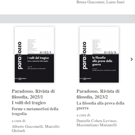
Bruna Giacomini
,
Laura Sanò
Paradosso. Rivista di
Paradosso. Rivista di
filosofia, 2025/1
filosofia, 2023/2
I volti del tragico
La filosofia alla prova della
guerra
Forme e metamorfosi della
tragedia
a cura di
a cura di
Danielle Cohen-Levinas
,
Massimiliano Marianelli
Alberto Giacomelli
,
Marcello
Ghilardi