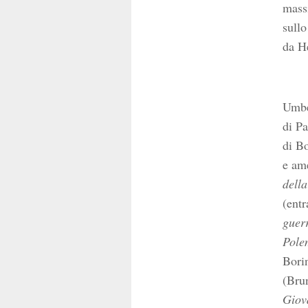
massi
sullo
da H
Umber
di Pa
di Bo
e am
della
(entr
guerr
Pole
Bori
(Bru
Giov