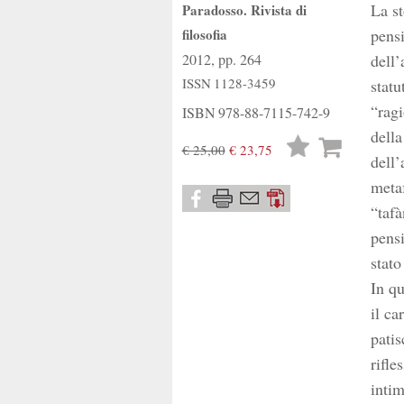
La st
Paradosso. Rivista di
filosofia
pensi
2012, pp. 264
dell’
ISSN
1128-3459
statu
“ragi
ISBN
978-88-7115-742-9
della
Lista
€ 25,00
€ 23,75
dell’
desideri
meta
“tafà
pensi
stato
In qu
il ca
patis
rifle
intim