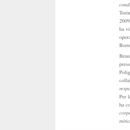
cond
Tori
2009
ha vi
oper
Borin
Bruna
press
Poli
coll
respo
Per l
ha co
corpo
mitic