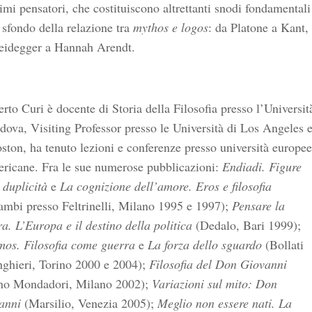
mi pensatori, che costituiscono altrettanti snodi fondamentali
 sfondo della relazione tra
mythos e logos
: da Platone a Kant,
eidegger a Hannah Arendt.
to Curi è docente di Storia della Filosofia presso l’Universit
dova, Visiting Professor presso le Università di Los Angeles 
ston, ha tenuto lezioni e conferenze presso università europee
ericane. Fra le sue numerose pubblicazioni:
Endiadi. Figure
 duplicità
e
La cognizione dell’amore. Eros e filosofia
ambi presso Feltrinelli, Milano 1995 e 1997);
Pensare la
a. L’Europa e il destino della politica
(Dedalo, Bari 1999);
mos. Filosofia come guerra
e
La forza dello sguardo
(Bollati
nghieri, Torino 2000 e 2004);
Filosofia del Don Giovanni
no Mondadori, Milano 2002);
Variazioni sul mito: Don
anni
(Marsilio, Venezia 2005);
Meglio non essere nati. La