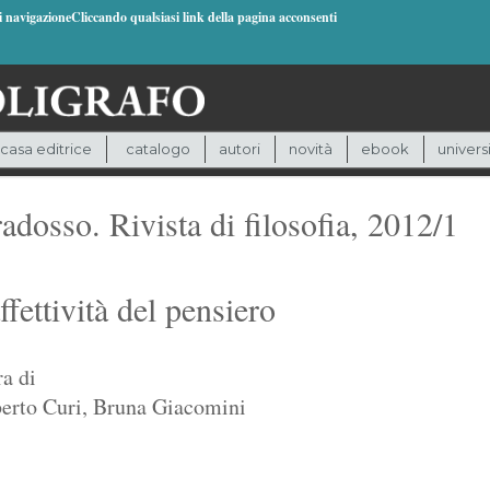
di navigazioneCliccando qualsiasi link della pagina acconsenti
casa editrice
catalogo
autori
novità
ebook
univers
adosso. Rivista di filosofia, 2012/1
ffettività del pensiero
ra di
rto Curi
,
Bruna Giacomini