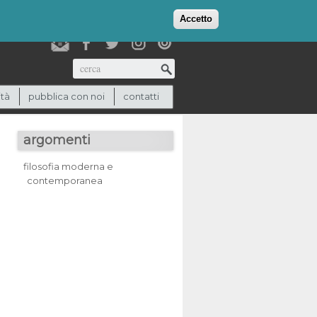
login
checkout
(0)
Accetto
Cerca
ità
pubblica con noi
contatti
argomenti
filosofia moderna e
contemporanea