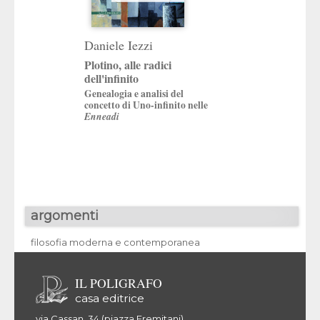
Daniele Iezzi
Pierpaolo Lauri
Plotino, alle radici
Cavalli indomabi
dell'infinito
Delio Cantimori e l
Genealogia e analisi del
del Novecento
concetto di Uno-infinito nelle
Enneadi
argomenti
filosofia moderna e contemporanea
IL POLIGRAFO
casa editrice
via Cassan, 34 (piazza Eremitani)