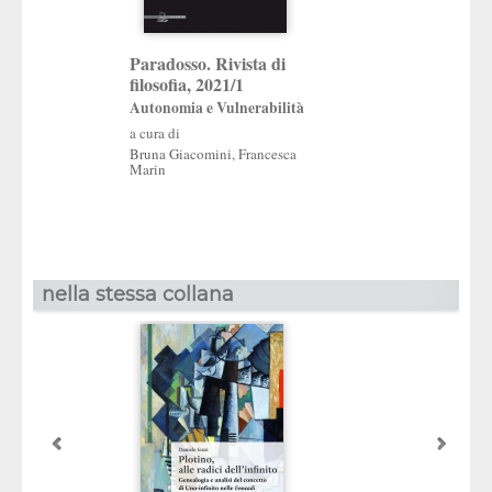
Paradosso. Rivista di
Paradosso. Rivis
filosofia, 2021/1
filosofia, 2019/1
Autonomia e Vulnerabilità
Prospettive filos
a cura di
dell’ebraismo
Bruna Giacomini
,
Francesca
Marin
Intrecci e divergen
di una grande ered
a cura di
Bruna Giacomini
,
La
nella stessa collana