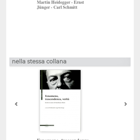
Martin Heidegger - Ernst
a cura di
Jünger - Carl Schmitt
Riccardo Panattoni
nella stessa collana
Verità, fede,